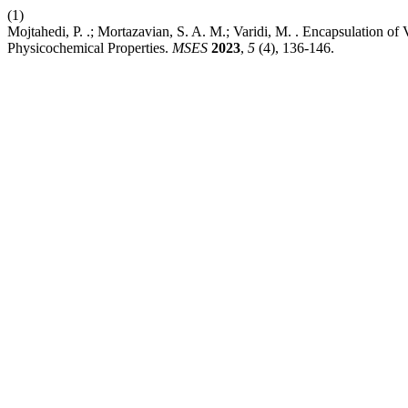
(1)
Mojtahedi, P. .; Mortazavian, S. A. M.; Varidi, M. . Encapsulation o
Physicochemical Properties.
MSES
2023
,
5
(4), 136-146.