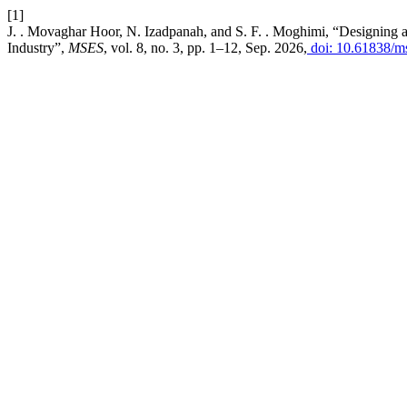
[1]
J. . Movaghar Hoor, N. Izadpanah, and S. F. . Moghimi, “Designing 
Industry”,
MSES
, vol. 8, no. 3, pp. 1–12, Sep. 2026,
doi: 10.61838/ms